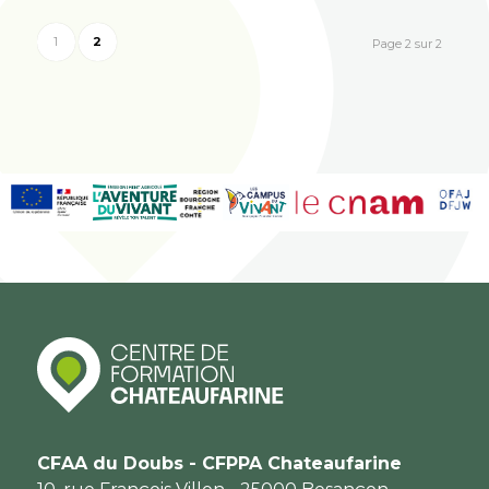
1
2
Page 2 sur 2
CFAA du Doubs - CFPPA Chateaufarine